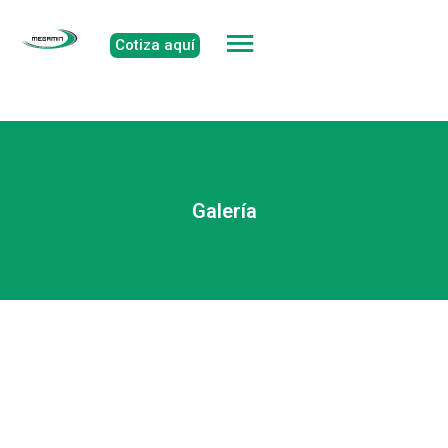
Galería
Cotiza aquí
Galería
rental de maquinaria